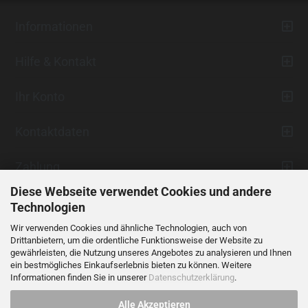
Informationen
Hilfe & Kontakt
Ihr Konto
Kontaktdaten
Zahlung
Diese Webseite verwendet Cookies und andere
Technologien
Wir verwenden Cookies und ähnliche Technologien, auch von
Drittanbietern, um die ordentliche Funktionsweise der Website zu
gewährleisten, die Nutzung unseres Angebotes zu analysieren und Ihnen
ein bestmögliches Einkaufserlebnis bieten zu können. Weitere
Vertrag widerrufen
Informationen finden Sie in unserer
Datenschutzerklärung
.
Alle Akzeptieren