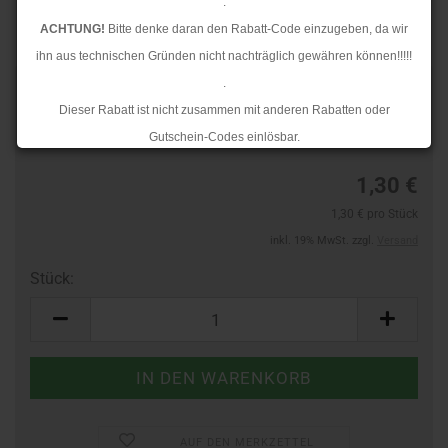
.
ACHTUNG!
Bitte denke daran den Rabatt-Code einzugeben, da wir
ihn aus technischen Gründen nicht nachträglich gewähren können!!!!!
.
TOP
Art.Nr.:
60588233
Dieser Rabatt ist nicht zusammen mit anderen Rabatten oder
Lieferzeit:
3-4 Tage
Gutschein-Codes einlösbar.
.
1,30 €
Ab dem 17.08.2026 versenden wir wieder wie gewohnt. Aufgrund des
1,30 € pro Stück
Rückstaus kann es jedoch zu längeren Lieferzeiten kommen.
inkl. 19% MwSt. zzgl.
Versand
Stück:
Stück
AUF DEN MERKZETTEL