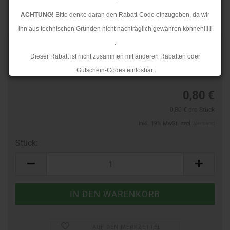
.
ACHTUNG!
Bitte denke daran den Rabatt-Code einzugeben, da wir
ihn aus technischen Gründen nicht nachträglich gewähren können!!!!!
.
TOP
Art.Nr.:
60588217
Dieser Rabatt ist nicht zusammen mit anderen Rabatten oder
Lieferzeit:
3-4 Tage
Gutschein-Codes einlösbar.
.
0,80 €
Ab dem 17.08.2026 versenden wir wieder wie gewohnt. Aufgrund des
0,80 € pro Stück
Rückstaus kann es jedoch zu längeren Lieferzeiten kommen.
inkl. 19% MwSt. zzgl.
Versand
Stück:
Stück
AUF DEN MERKZETTEL