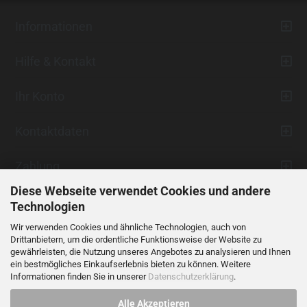
Informationen
Hilfe & Kontakt
Ihr Konto
Kontaktdaten
Zahlung
Diese Webseite verwendet Cookies und andere
Technologien
Wir verwenden Cookies und ähnliche Technologien, auch von
Drittanbietern, um die ordentliche Funktionsweise der Website zu
gewährleisten, die Nutzung unseres Angebotes zu analysieren und Ihnen
ein bestmögliches Einkaufserlebnis bieten zu können. Weitere
Vertrag widerrufen
Informationen finden Sie in unserer
Datenschutzerklärung
.
Alle Akzeptieren