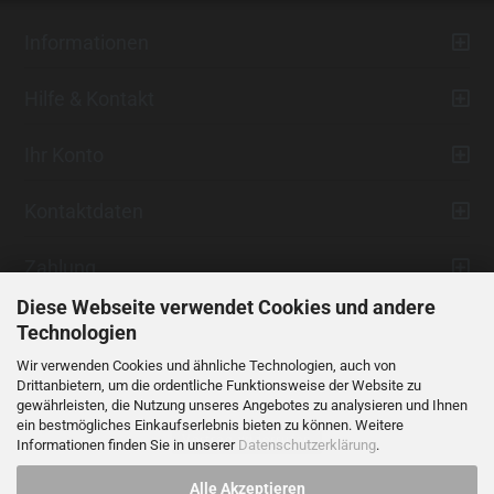
Informationen
Hilfe & Kontakt
Ihr Konto
Kontaktdaten
Zahlung
Diese Webseite verwendet Cookies und andere
Technologien
Wir verwenden Cookies und ähnliche Technologien, auch von
Drittanbietern, um die ordentliche Funktionsweise der Website zu
gewährleisten, die Nutzung unseres Angebotes zu analysieren und Ihnen
ein bestmögliches Einkaufserlebnis bieten zu können. Weitere
Vertrag widerrufen
Informationen finden Sie in unserer
Datenschutzerklärung
.
Alle Akzeptieren