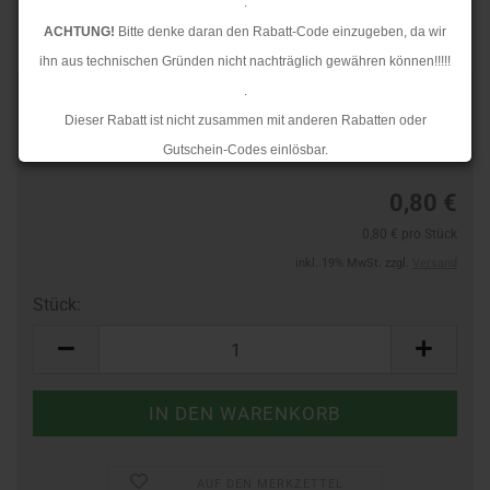
.
ACHTUNG!
Bitte denke daran den Rabatt-Code einzugeben, da wir
ihn aus technischen Gründen nicht nachträglich gewähren können!!!!!
.
TOP
Art.Nr.:
605812300
Dieser Rabatt ist nicht zusammen mit anderen Rabatten oder
Lieferzeit:
3-4 Tage
Gutschein-Codes einlösbar.
.
0,80 €
Ab dem 17.08.2026 versenden wir wieder wie gewohnt. Aufgrund des
0,80 € pro Stück
Rückstaus kann es jedoch zu längeren Lieferzeiten kommen.
inkl. 19% MwSt. zzgl.
Versand
Stück:
Stück
AUF DEN MERKZETTEL