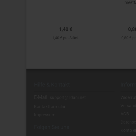
meetMi
1,40 €
0,8
1,40 € pro Stück
0,80 € p
Hilfe & Kontakt
Infor
E-Mail:
support@lidani.net
Widerru
Versand
Kontaktformular
AGB
Impressum
Datensc
Folgen Sie uns
Konto er