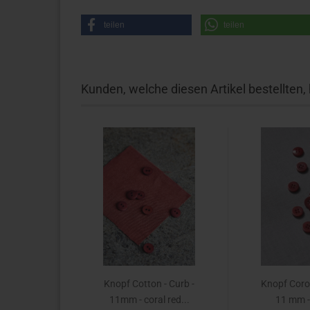
teilen
teilen
Kunden, welche diesen Artikel bestellten,
Knopf Cotton - Curb -
Knopf Coroz
11mm - coral red...
11 mm - 