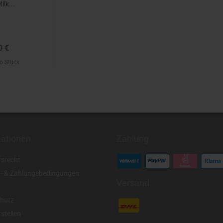
lk...
0 €
ro Stück
mationen
Zahlung
fsrecht
- & Zahlungsbedingungen
Versand
hutz
stellen