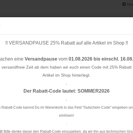
Uns
:
!! VERSANDPAUSE 25% Rabatt auf alle Artikel im Shop !!
& BÄNDER
SCHNITTMUSTER
STOFF-/ NÄHPAKETE
RESTST
machen eine
Versandpause
vom
01.08.2026 bis einschl. 16.08
e versandfreie Zeit ab dem haben wir euch einen Code mit 25% Rabatt a
Artikel im Shop hinterlegt.
.
Konto e
mm - cider - meetMilk
Der Rabatt-Code lautet: SOMMER2026
Passwo
.
Kn
me
 Rabatt-Code kannst Du im Warenkorb in das Feld "Gutschein-Code" eingeben un
einlösen!
Ar
.
G!
Bitte denke daran den Rabatt-Code einzugeben, da wir ihn aus technischen Grü
Li