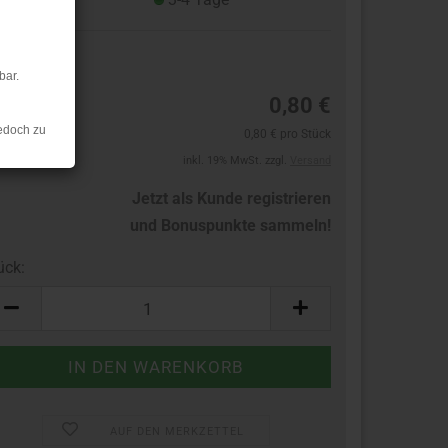
1
bar.
0,80 €
edoch zu
0,80 € pro Stück
inkl. 19% MwSt. zzgl.
Versand
Jetzt als Kunde registrieren
und Bonuspunkte sammeln!
ück:
ück
AUF DEN MERKZETTEL