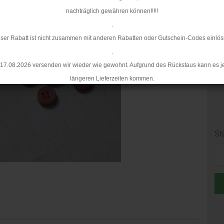
nachträglich gewähren können!!!!!
.
ser Rabatt ist nicht zusammen mit anderen Rabatten oder Gutschein-Codes einlös
.
17.08.2026 versenden wir wieder wie gewohnt. Aufgrund des Rückstaus kann es j
längeren Lieferzeiten kommen.
St
St