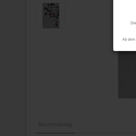
Die
Ab dem 
Beschreibung