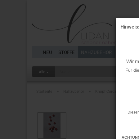
Hinweis
NEU
STOFFE
NÄHZUBEHÖR
BORTEN 
Wir 
Für di
Alle
»
»
Startseite
Nähzubehör
Knopf Corozo - Plain - 11 
Diesen
ACHTUN