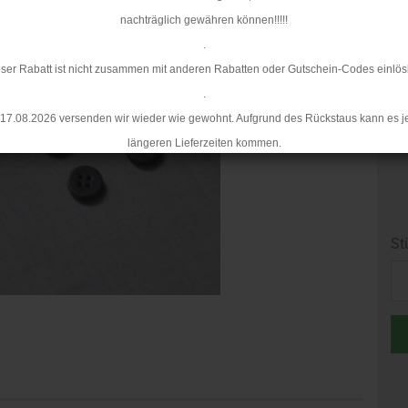
nachträglich gewähren können!!!!!
.
ser Rabatt ist nicht zusammen mit anderen Rabatten oder Gutschein-Codes einlös
.
17.08.2026 versenden wir wieder wie gewohnt. Aufgrund des Rückstaus kann es j
längeren Lieferzeiten kommen.
St
St