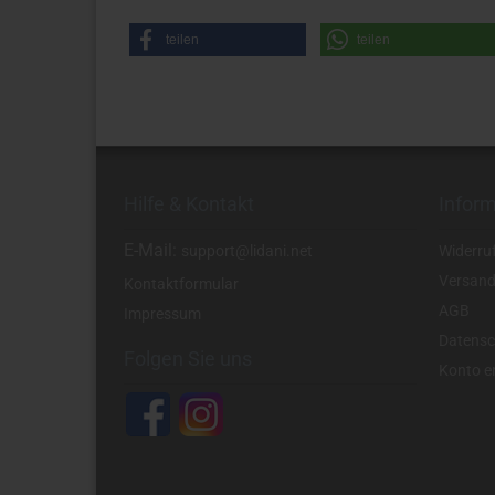
teilen
teilen
Hilfe & Kontakt
Infor
E-Mail:
support@lidani.net
Widerru
Versand
Kontaktformular
AGB
Impressum
Datensc
Folgen Sie uns
Konto er