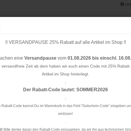
Uns
:
!! VERSANDPAUSE 25% Rabatt auf alle Artikel im Shop !!
& BÄNDER
SCHNITTMUSTER
STOFF-/ NÄHPAKETE
RESTST
machen eine
Versandpause
vom
01.08.2026 bis einschl. 16.08
e versandfreie Zeit ab dem haben wir euch einen Code mit 25% Rabatt a
Artikel im Shop hinterlegt.
.
Konto e
 mm - anchor - meetMilk
Der Rabatt-Code lautet: SOMMER2026
Passwo
.
Kn
me
 Rabatt-Code kannst Du im Warenkorb in das Feld "Gutschein-Code" eingeben un
einlösen!
Ar
.
G!
Bitte denke daran den Rabatt-Code einzugeben, da wir ihn aus technischen Grü
Li