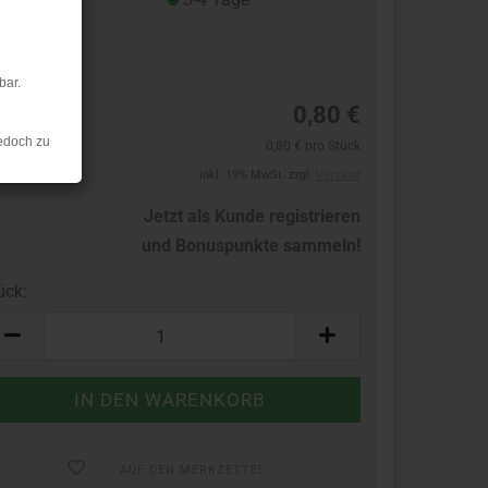
1
bar.
0,80 €
edoch zu
0,80 € pro Stück
inkl. 19% MwSt. zzgl.
Versand
Jetzt als Kunde registrieren
und Bonuspunkte sammeln!
ück:
ück
AUF DEN MERKZETTEL