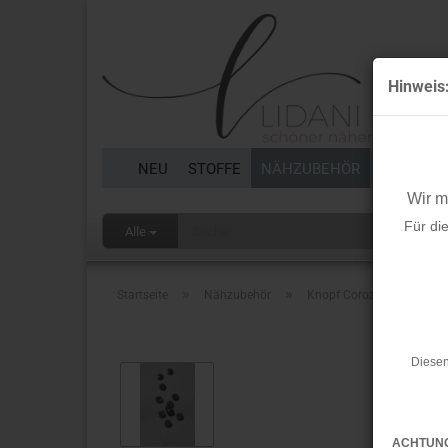
Hinweis
NEU
STOFFE
NÄHZUBEHÖR
BORTEN 
Wir 
Für di
Alle
»
»
Startseite
Nähzubehör
Knopf Corozo - Plain - 11
Diesen
ACHTUN