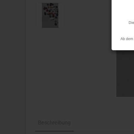
Die
Ab dem 
Beschreibung