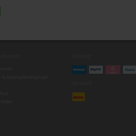
mationen
Zahlung
fsrecht
- & Zahlungsbedingungen
Versand
hutz
stellen