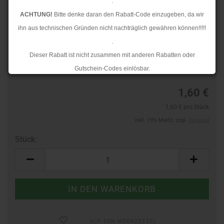
.
ACHTUNG!
Bitte denke daran den Rabatt-Code einzugeben, da wir
ihn aus technischen Gründen nicht nachträglich gewähren können!!!!!
.
TOP
Art.Nr.:
60588202
Dieser Rabatt ist nicht zusammen mit anderen Rabatten oder
Lieferzeit:
3-4 Tage
Gutschein-Codes einlösbar.
.
1,60 €
Ab dem 17.08.2026 versenden wir wieder wie gewohnt. Aufgrund des
1,60 € pro Stück
Rückstaus kann es jedoch zu längeren Lieferzeiten kommen.
inkl. 19% MwSt. zzgl.
Versand
Stück:
Stück
AUF DEN MERKZETTEL