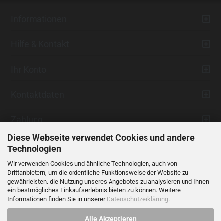
Informationen
Hilfe & Kontakt
Ihr Konto
Kontaktdaten
Zahlung
Diese Webseite verwendet Cookies und andere
Technologien
Wir verwenden Cookies und ähnliche Technologien, auch von
Drittanbietern, um die ordentliche Funktionsweise der Website zu
gewährleisten, die Nutzung unseres Angebotes zu analysieren und Ihnen
ein bestmögliches Einkaufserlebnis bieten zu können. Weitere
Vertrag widerrufen
Informationen finden Sie in unserer
Datenschutzerklärung
.
Alle Akzeptieren