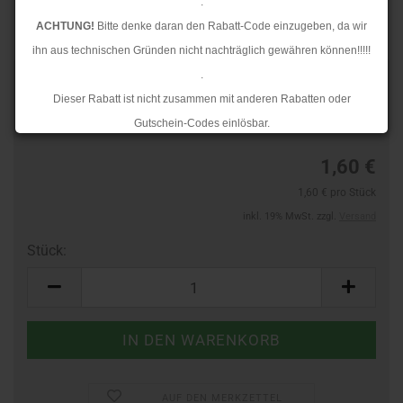
.
ACHTUNG!
Bitte denke daran den Rabatt-Code einzugeben, da wir
ihn aus technischen Gründen nicht nachträglich gewähren können!!!!!
.
TOP
Art.Nr.:
60588191
Dieser Rabatt ist nicht zusammen mit anderen Rabatten oder
Lieferzeit:
3-4 Tage
Gutschein-Codes einlösbar.
.
1,60 €
Ab dem 17.08.2026 versenden wir wieder wie gewohnt. Aufgrund des
1,60 € pro Stück
Rückstaus kann es jedoch zu längeren Lieferzeiten kommen.
inkl. 19% MwSt. zzgl.
Versand
Stück:
Stück
AUF DEN MERKZETTEL