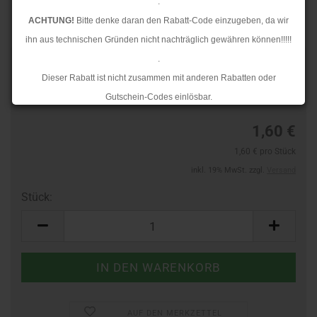
.
ACHTUNG!
Bitte denke daran den Rabatt-Code einzugeben, da wir
ihn aus technischen Gründen nicht nachträglich gewähren können!!!!!
.
TOP
Art.Nr.:
605810050
Dieser Rabatt ist nicht zusammen mit anderen Rabatten oder
Lieferzeit:
3-4 Tage
Gutschein-Codes einlösbar.
.
1,60 €
Ab dem 17.08.2026 versenden wir wieder wie gewohnt. Aufgrund des
1,60 € pro Stück
Rückstaus kann es jedoch zu längeren Lieferzeiten kommen.
inkl. 19% MwSt. zzgl.
Versand
Stück:
Stück
AUF DEN MERKZETTEL