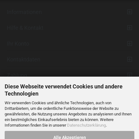
Informationen
Hilfe & Kontakt
Ihr Konto
Kontaktdaten
Zahlung
Diese Webseite verwendet Cookies und andere
Technologien
Wir verwenden Cookies und ähnliche Technologien, auch von
Drittanbietern, um die ordentliche Funktionsweise der Website zu
gewährleisten, die Nutzung unseres Angebotes zu analysieren und Ihnen
ein bestmögliches Einkaufserlebnis bieten zu können. Weitere
Vertrag widerrufen
Informationen finden Sie in unserer
Datenschutzerklärung
.
Alle Akzeptieren