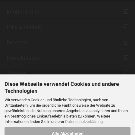
Informationen
Hilfe & Kontakt
Ihr Konto
Kontaktdaten
Zahlung
Diese Webseite verwendet Cookies und andere
Technologien
Wir verwenden Cookies und ähnliche Technologien, auch von
Drittanbietern, um die ordentliche Funktionsweise der Website zu
gewährleisten, die Nutzung unseres Angebotes zu analysieren und Ihnen
ein bestmögliches Einkaufserlebnis bieten zu können. Weitere
Vertrag widerrufen
Informationen finden Sie in unserer
Datenschutzerklärung
.
Alle Akzeptieren