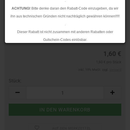
.
ACHTUNG!
Bitte denke daran den Rabatt-Code einzugeben, da wir
ihn aus technischen Gründen nicht nachträglich gewähren können!!!!!
.
TOP
Art.Nr.:
60588183
Dieser Rabatt ist nicht zusammen mit anderen Rabatten oder
Lieferzeit:
3-4 Tage
Gutschein-Codes einlösbar.
.
1,60 €
Ab dem 17.08.2026 versenden wir wieder wie gewohnt. Aufgrund des
1,60 € pro Stück
Rückstaus kann es jedoch zu längeren Lieferzeiten kommen.
inkl. 19% MwSt. zzgl.
Versand
Stück:
Stück
AUF DEN MERKZETTEL