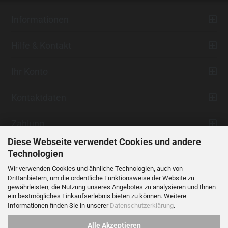
Informationen
Hilfe & Kontakt
Ihr Konto
Kontaktdaten
Zahlung
Diese Webseite verwendet Cookies und andere
Technologien
Wir verwenden Cookies und ähnliche Technologien, auch von
Drittanbietern, um die ordentliche Funktionsweise der Website zu
gewährleisten, die Nutzung unseres Angebotes zu analysieren und Ihnen
ein bestmögliches Einkaufserlebnis bieten zu können. Weitere
Vertrag widerrufen
Informationen finden Sie in unserer
Datenschutzerklärung
.
Alle Akzeptieren