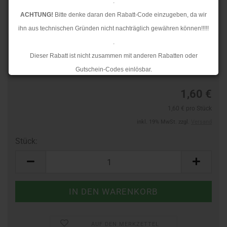
.
ACHTUNG!
Bitte denke daran den Rabatt-Code einzugeben, da wir
ihn aus technischen Gründen nicht nachträglich gewähren können!!!!!
.
TOP
Art.Nr.:
60588205
Dieser Rabatt ist nicht zusammen mit anderen Rabatten oder
Lieferzeit:
3-4 Tage
Gutschein-Codes einlösbar.
.
1,60 €
Ab dem 17.08.2026 versenden wir wieder wie gewohnt. Aufgrund des
1,60 € pro Stück
Rückstaus kann es jedoch zu längeren Lieferzeiten kommen.
inkl. 19% MwSt. zzgl.
Versand
Stück:
Stück
AUF DEN MERKZETTEL