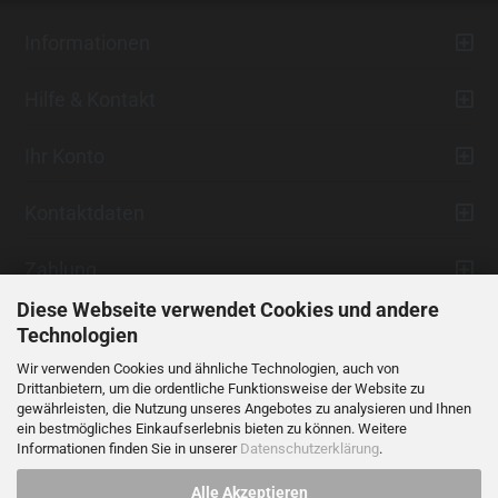
Informationen
Hilfe & Kontakt
Ihr Konto
Kontaktdaten
Zahlung
Diese Webseite verwendet Cookies und andere
Technologien
Wir verwenden Cookies und ähnliche Technologien, auch von
Drittanbietern, um die ordentliche Funktionsweise der Website zu
gewährleisten, die Nutzung unseres Angebotes zu analysieren und Ihnen
ein bestmögliches Einkaufserlebnis bieten zu können. Weitere
Vertrag widerrufen
Informationen finden Sie in unserer
Datenschutzerklärung
.
Alle Akzeptieren