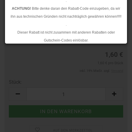
.
ACHTUNG!
Bitte denke daran den Rabatt-Code einzugeben, da wir
ihn aus technischen Gründen nicht nachträglich gewähren können!!!!!
.
TOP
Art.Nr.:
60588184
Dieser Rabatt ist nicht zusammen mit anderen Rabatten oder
Lieferzeit:
3-4 Tage
Gutschein-Codes einlösbar.
.
1,60 €
Ab dem 17.08.2026 versenden wir wieder wie gewohnt. Aufgrund des
1,60 € pro Stück
Rückstaus kann es jedoch zu längeren Lieferzeiten kommen.
inkl. 19% MwSt. zzgl.
Versand
Stück:
Stück
AUF DEN MERKZETTEL