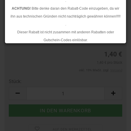
.
ACHTUNG!
Bitte denke daran den Rabatt-Code einzugeben, da wir
ihn aus technischen Gründen nicht nachträglich gewähren können!!!!!
.
TOP
Art.Nr.:
60588165
Dieser Rabatt ist nicht zusammen mit anderen Rabatten oder
Lieferzeit:
3-4 Tage
Gutschein-Codes einlösbar.
.
1,40 €
Ab dem 17.08.2026 versenden wir wieder wie gewohnt. Aufgrund des
1,40 € pro Stück
Rückstaus kann es jedoch zu längeren Lieferzeiten kommen.
inkl. 19% MwSt. zzgl.
Versand
Stück:
Stück
AUF DEN MERKZETTEL