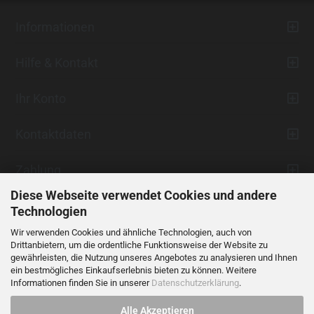
Informationen
Hilfe & Kontakt
Ihr Konto
Kontaktdaten
Zahlung
Diese Webseite verwendet Cookies und andere
Technologien
Wir verwenden Cookies und ähnliche Technologien, auch von
Drittanbietern, um die ordentliche Funktionsweise der Website zu
gewährleisten, die Nutzung unseres Angebotes zu analysieren und Ihnen
ein bestmögliches Einkaufserlebnis bieten zu können. Weitere
Vertrag widerrufen
Informationen finden Sie in unserer
Datenschutzerklärung
.
Alle Akzeptieren