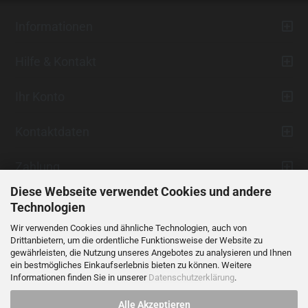
Informationen
Hilfe & Kontakt
Ihr Konto
Kontaktdaten
Zahlung
Diese Webseite verwendet Cookies und andere
Technologien
Wir verwenden Cookies und ähnliche Technologien, auch von
Drittanbietern, um die ordentliche Funktionsweise der Website zu
gewährleisten, die Nutzung unseres Angebotes zu analysieren und Ihnen
ein bestmögliches Einkaufserlebnis bieten zu können. Weitere
Vertrag widerrufen
Informationen finden Sie in unserer
Datenschutzerklärung
.
Alle Akzeptieren