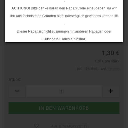
.
ACHTUNG!
Bitte denke daran den Rabatt-Code einzugeben, da wir
ihn aus technischen Gründen nicht nachträglich gewähren können!!!!!
.
TOP
Art.Nr.:
60588147
Dieser Rabatt ist nicht zusammen mit anderen Rabatten oder
Lieferzeit:
3-4 Tage
Gutschein-Codes einlösbar.
.
1,30 €
Ab dem 17.08.2026 versenden wir wieder wie gewohnt. Aufgrund des
1,30 € pro Stück
Rückstaus kann es jedoch zu längeren Lieferzeiten kommen.
inkl. 19% MwSt. zzgl.
Versand
Stück:
Stück
AUF DEN MERKZETTEL