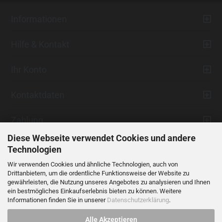
Informationen
Hilfe & Kontakt
Ihr Konto
Kontaktdaten
Zahlung
Diese Webseite verwendet Cookies und andere
Technologien
Wir verwenden Cookies und ähnliche Technologien, auch von
Drittanbietern, um die ordentliche Funktionsweise der Website zu
gewährleisten, die Nutzung unseres Angebotes zu analysieren und Ihnen
ein bestmögliches Einkaufserlebnis bieten zu können. Weitere
Vertrag widerrufen
Informationen finden Sie in unserer
Datenschutzerklärung
.
Alle Akzeptieren