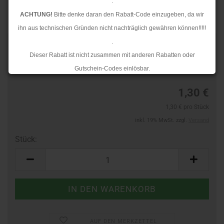
.
ACHTUNG!
Bitte denke daran den Rabatt-Code einzugeben, da wir
ihn aus technischen Gründen nicht nachträglich gewähren können!!!!!
.
TOP
Art.Nr.:
60588149
Dieser Rabatt ist nicht zusammen mit anderen Rabatten oder
Lieferzeit:
3-4 Tage
Gutschein-Codes einlösbar.
.
1,30 €
Ab dem 17.08.2026 versenden wir wieder wie gewohnt. Aufgrund des
1,30 € pro Stück
Rückstaus kann es jedoch zu längeren Lieferzeiten kommen.
inkl. 19% MwSt. zzgl.
Versand
Stück:
Stück
AUF DEN MERKZETTEL