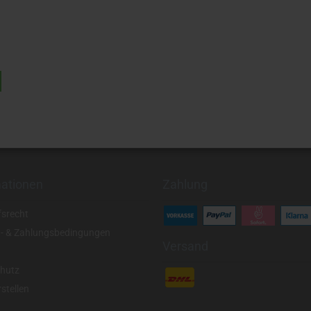
mationen
Zahlung
fsrecht
- & Zahlungsbedingungen
Versand
hutz
stellen