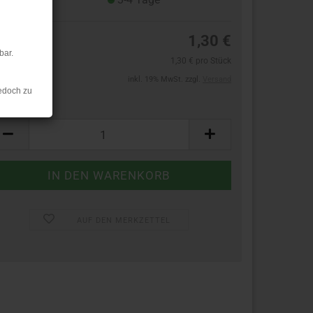
1,30 €
bar.
1,30 € pro Stück
inkl. 19% MwSt. zzgl.
Versand
edoch zu
ück:
ück
AUF DEN MERKZETTEL