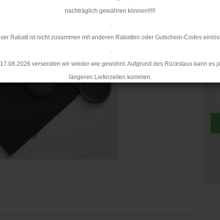
nachträglich gewähren können!!!!!
.
ser Rabatt ist nicht zusammen mit anderen Rabatten oder Gutschein-Codes einlös
.
17.08.2026 versenden wir wieder wie gewohnt. Aufgrund des Rückstaus kann es j
St
längeren Lieferzeiten kommen.
St