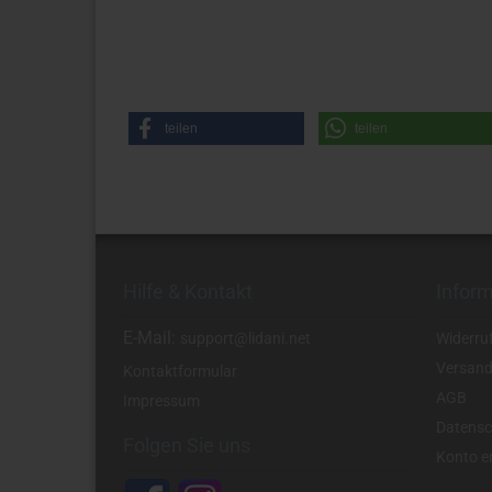
teilen
teilen
Hilfe & Kontakt
Infor
E-Mail:
support@lidani.net
Widerru
Versand
Kontaktformular
AGB
Impressum
Datensc
Folgen Sie uns
Konto er