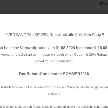
Uns
:
!! VERSANDPAUSE 25% Rabatt auf alle Artikel im Shop !!
& BÄNDER
SCHNITTMUSTER
STOFF-/ NÄHPAKETE
RESTST
machen eine
Versandpause
vom
01.08.2026 bis einschl. 16.08
e versandfreie Zeit ab dem haben wir euch einen Code mit 25% Rabatt a
Artikel im Shop hinterlegt.
.
Konto e
 mm - indigo night - Mind the Maker
Der Rabatt-Code lautet: SOMMER2026
Passwo
.
Kn
Mi
 Rabatt-Code kannst Du im Warenkorb in das Feld "Gutschein-Code" eingeben un
einlösen!
Ar
.
G!
Bitte denke daran den Rabatt-Code einzugeben, da wir ihn aus technischen Grü
Li