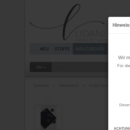
Hinweis
NEU
STOFFE
NÄHZUBEHÖR
BORTEN 
Wir 
Für di
Alle
»
»
Startseite
Nähzubehör
Knopf Corozo - Blaze - 20
Diesen
ACHTUN