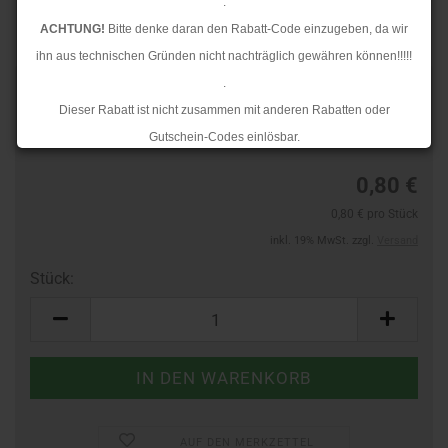
.
ACHTUNG!
Bitte denke daran den Rabatt-Code einzugeben, da wir
ihn aus technischen Gründen nicht nachträglich gewähren können!!!!!
.
TOP
Art.Nr.:
965810126
Dieser Rabatt ist nicht zusammen mit anderen Rabatten oder
Lieferzeit:
3-4 Tage
Gutschein-Codes einlösbar.
.
0,80 €
Ab dem 17.08.2026 versenden wir wieder wie gewohnt. Aufgrund des
0,80 € pro Stück
Rückstaus kann es jedoch zu längeren Lieferzeiten kommen.
inkl. 19% MwSt. zzgl.
Versand
Stück:
Stück
AUF DEN MERKZETTEL