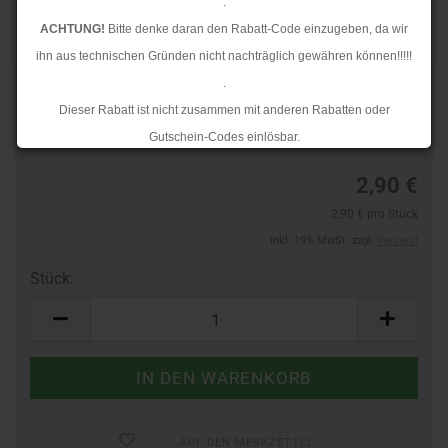
.
ACHTUNG!
Bitte denke daran den Rabatt-Code einzugeben, da wir
ihn aus technischen Gründen nicht nachträglich gewähren können!!!!!
.
TOP
Art.Nr.:
44779221
Dieser Rabatt ist nicht zusammen mit anderen Rabatten oder
Lieferzeit:
3-4 Tage
Gutschein-Codes einlösbar.
.
2,90 €
Ab dem 17.08.2026 versenden wir wieder wie gewohnt. Aufgrund des
2,90 € pro Stück
Rückstaus kann es jedoch zu längeren Lieferzeiten kommen.
inkl. 19% MwSt. zzgl.
Versand
Stück:
Stück
AUF DEN MERKZETTEL