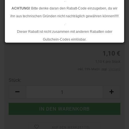
.
ACHTUNG!
Bitte denke daran den Rabatt-Code einzugeben, da wir
ihn aus technischen Gründen nicht nachträglich gewähren können!!!!!
.
Art.Nr.:
40773902
Dieser Rabatt ist nicht zusammen mit anderen Rabatten oder
Lieferzeit:
3-4 Tage
Gutschein-Codes einlösbar.
.
1,10 €
Ab dem 17.08.2026 versenden wir wieder wie gewohnt. Aufgrund des
1,10 € pro Stück
Rückstaus kann es jedoch zu längeren Lieferzeiten kommen.
inkl. 19% MwSt. zzgl.
Versand
Stück:
Stück
AUF DEN MERKZETTEL