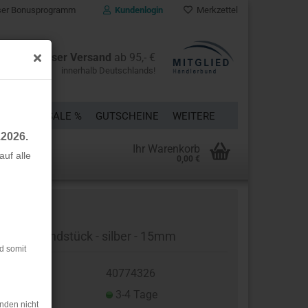
er Bonusprogramm
Kundenlogin
Merkzettel
Kostenloser Versand
ab 95,- €
innerhalb Deutschlands!
ÜCKE
% SALE %
GUTSCHEINE
WEITERE
.2026.
Ihr Warenkorb
uf alle
0,00 €
rstellen
rt vergessen?
rabiner Endstück - silber - 15mm
d somit
t.Nr.:
40774326
eferzeit:
3-4 Tage
nden nicht