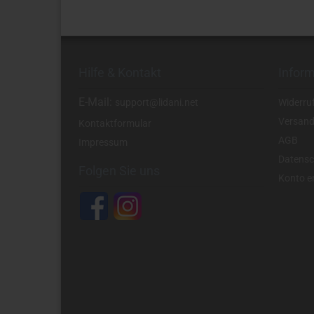
Hilfe & Kontakt
Infor
E-Mail:
support@lidani.net
Widerru
Versand
Kontaktformular
AGB
Impressum
Datensc
Folgen Sie uns
Konto er