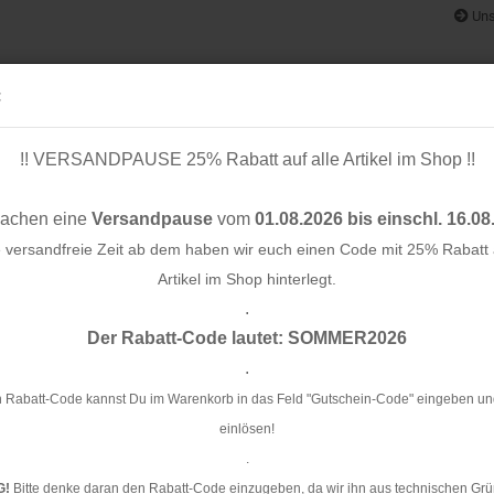
Uns
:
!! VERSANDPAUSE 25% Rabatt auf alle Artikel im Shop !!
& BÄNDER
SCHNITTMUSTER
STOFF-/ NÄHPAKETE
RESTST
machen eine
Versandpause
vom
01.08.2026 bis einschl. 16.08
e versandfreie Zeit ab dem haben wir euch einen Code mit 25% Rabatt a
Artikel im Shop hinterlegt.
.
Konto e
er - 15mm
Der Rabatt-Code lautet: SOMMER2026
Passwo
.
Ka
 Rabatt-Code kannst Du im Warenkorb in das Feld "Gutschein-Code" eingeben un
einlösen!
Ar
.
Li
G!
Bitte denke daran den Rabatt-Code einzugeben, da wir ihn aus technischen Grü