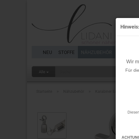
Hinweis
NEU
STOFFE
NÄHZUBEHÖR
BORTEN 
Wir 
Für di
Alle
»
»
Startseite
Nähzubehör
Karabiner Endstück - silb
Diesen
ACHTUN