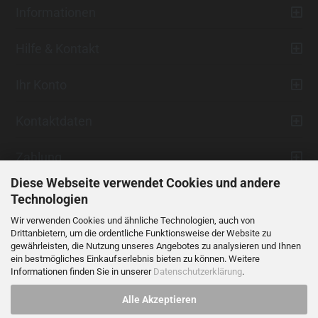
Informationen
Hilfe & Kontakt
Ihr Konto
Kontaktdaten
Zahlung
Diese Webseite verwendet Cookies und andere
Technologien
Wir verwenden Cookies und ähnliche Technologien, auch von
Drittanbietern, um die ordentliche Funktionsweise der Website zu
gewährleisten, die Nutzung unseres Angebotes zu analysieren und Ihnen
ein bestmögliches Einkaufserlebnis bieten zu können. Weitere
Vertrag widerrufen
Informationen finden Sie in unserer
Datenschutzerklärung
.
Alle Akzeptieren
Alle Preise verstehen sich inklusive der gesetzlichen Mehrwertsteuer,