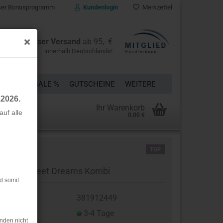
er Bonusprogramm
Kundenlogin
Merkzettel
Kostenloser Versand
ab 95,- €
innerhalb Deutschlands!
ÜCKE
% SALE %
GUTSCHEINE
WEITERE
.2026.
Ihr Warenkorb
uf alle
0,00 €
rstellen
TOP
rt vergessen?
rsey - Sweet Dreams Kombi
d somit
t.Nr.:
381912449
eferzeit:
3-4 Tage
nden nicht