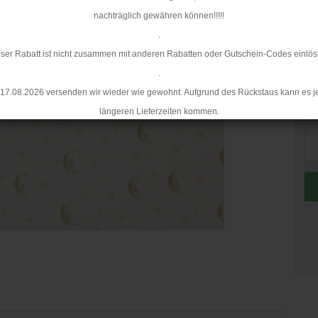
Mi
nachträglich gewähren können!!!!!
.
ser Rabatt ist nicht zusammen mit anderen Rabatten oder Gutschein-Codes einlös
.
17.08.2026 versenden wir wieder wie gewohnt. Aufgrund des Rückstaus kann es j
längeren Lieferzeiten kommen.
Me
Me