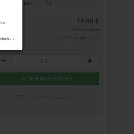
ndestabnahme:
0,5
15,90 €
bar.
15,90 € pro Meter
inkl. 19% MwSt. zzgl.
Versand
edoch zu
ter:
ter
AUF DEN MERKZETTEL