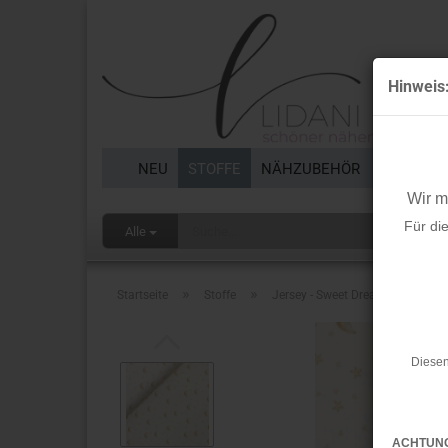
Hinweis
NEU
STOFFE
NÄHZUBEHÖR
BORTEN 
Wir 
Für di
Alle
»
»
Startseite
Stoffe
Jersey - Sweet Dreams Kombi
Diesen
ACHTUN