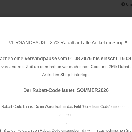
Uns
:
!! VERSANDPAUSE 25% Rabatt auf alle Artikel im Shop !!
& BÄNDER
SCHNITTMUSTER
STOFF-/ NÄHPAKETE
RESTST
machen eine
Versandpause
vom
01.08.2026 bis einschl. 16.08
e versandfreie Zeit ab dem haben wir euch einen Code mit 25% Rabatt a
Artikel im Shop hinterlegt.
.
Konto e
Der Rabatt-Code lautet: SOMMER2026
Passwo
.
Je
 Rabatt-Code kannst Du im Warenkorb in das Feld "Gutschein-Code" eingeben un
einlösen!
Ar
.
Li
G!
Bitte denke daran den Rabatt-Code einzugeben, da wir ihn aus technischen Grü