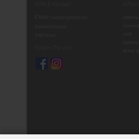
Hilfe & Kontakt
Infor
E-Mail:
support@lidani.net
Widerru
Versand
Kontaktformular
AGB
Impressum
Datensc
Folgen Sie uns
Konto er