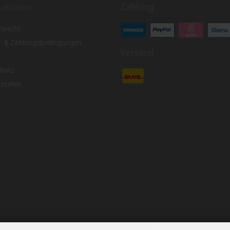
mationen
Zahlung
fsrecht
- & Zahlungsbedingungen
Versand
hutz
stellen