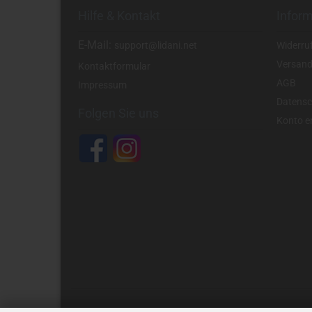
Hilfe & Kontakt
Infor
E-Mail:
support@lidani.net
Widerru
Versand
Kontaktformular
AGB
Impressum
Datensc
Folgen Sie uns
Konto er