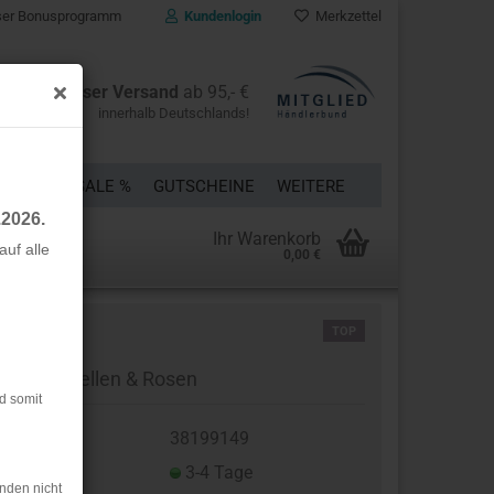
er Bonusprogramm
Kundenlogin
Merkzettel
Kostenloser Versand
ab 95,- €
innerhalb Deutschlands!
ÜCKE
% SALE %
GUTSCHEINE
WEITERE
.2026.
Ihr Warenkorb
uf alle
0,00 €
rstellen
TOP
rt vergessen?
rsey - Libellen & Rosen
d somit
t.Nr.:
38199149
eferzeit:
3-4 Tage
nden nicht