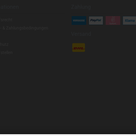
mationen
Zahlung
fsrecht
- & Zahlungsbedingungen
Versand
hutz
stellen