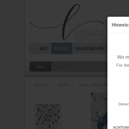
Hinweis
NEU
STOFFE
NÄHZUBEHÖR
BORTEN 
Wir 
Für di
Alle
»
»
Startseite
Stoffe
Jersey - Libellen & Rosen
Diesen
ACHTUN