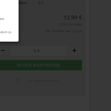
ndestabnahme:
0,5
12,90 €
bar.
12,90 € pro Meter
inkl. 19% MwSt. zzgl.
Versand
edoch zu
ter:
ter
AUF DEN MERKZETTEL