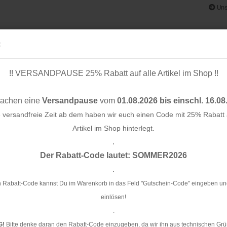
Uns
:
!! VERSANDPAUSE 25% Rabatt auf alle Artikel im Shop !!
& BÄNDER
SCHNITTMUSTER
STOFF-/ NÄHPAKETE
RESTST
machen eine
Versandpause
vom
01.08.2026 bis einschl. 16.08
e versandfreie Zeit ab dem haben wir euch einen Code mit 25% Rabatt a
Artikel im Shop hinterlegt.
.
Konto e
Der Rabatt-Code lautet: SOMMER2026
Passwo
.
Je
 Rabatt-Code kannst Du im Warenkorb in das Feld "Gutschein-Code" eingeben un
einlösen!
Ar
.
Li
G!
Bitte denke daran den Rabatt-Code einzugeben, da wir ihn aus technischen Grü