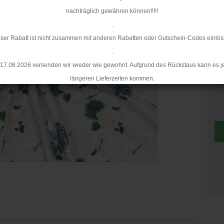
Mi
nachträglich gewähren können!!!!!
.
ser Rabatt ist nicht zusammen mit anderen Rabatten oder Gutschein-Codes einlös
.
17.08.2026 versenden wir wieder wie gewohnt. Aufgrund des Rückstaus kann es j
längeren Lieferzeiten kommen.
Me
Me