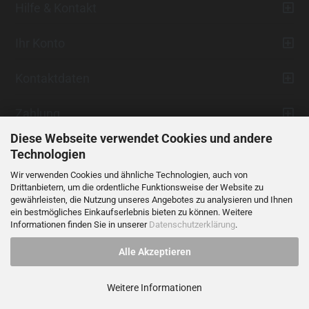
Hilfe & Kontakt
Ihr Konto
Kontaktdaten
Zahlung
Diese Webseite verwendet Cookies und andere
Technologien
Wir verwenden Cookies und ähnliche Technologien, auch von
Drittanbietern, um die ordentliche Funktionsweise der Website zu
gewährleisten, die Nutzung unseres Angebotes zu analysieren und Ihnen
ein bestmögliches Einkaufserlebnis bieten zu können. Weitere
Vertrag widerrufen
Informationen finden Sie in unserer
Datenschutzerklärung
.
Alle Akzeptieren
Alle Preise verstehen sich inklusive der gesetzlichen Mehrwertsteuer,
soweit nicht anders gekennzeichnet.
Weitere Informationen
© 2023 LIDANI Services GmbH
Cookie Einstellungen