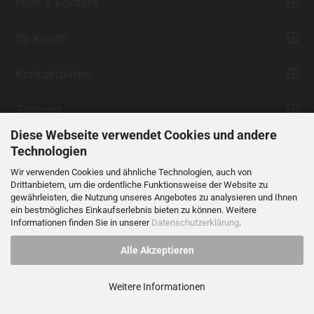
Hilfe & Kontakt
Ihr Konto
Kontaktdaten
Zahlung
Diese Webseite verwendet Cookies und andere
Technologien
Wir verwenden Cookies und ähnliche Technologien, auch von
Drittanbietern, um die ordentliche Funktionsweise der Website zu
gewährleisten, die Nutzung unseres Angebotes zu analysieren und Ihnen
ein bestmögliches Einkaufserlebnis bieten zu können. Weitere
Vertrag widerrufen
Informationen finden Sie in unserer
Datenschutzerklärung
.
Alle Akzeptieren
Alle Preise verstehen sich inklusive der gesetzlichen Mehrwertsteuer,
soweit nicht anders gekennzeichnet.
Weitere Informationen
© 2023 LIDANI Services GmbH
Cookie Einstellungen