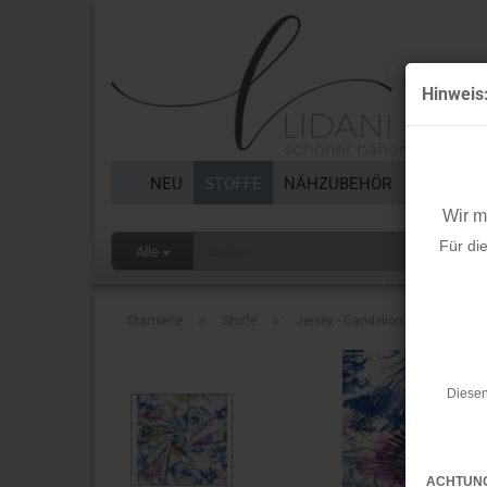
Hinweis
NEU
STOFFE
NÄHZUBEHÖR
BORTEN 
Wir 
Für di
Alle
»
»
Startseite
Stoffe
Jersey - Dandelion - blau
Diesen
ACHTUN