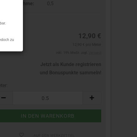
ndestabnahme:
0,5
bar.
13
12,90 €
edoch zu
12,90 € pro Meter
inkl. 19% MwSt. zzgl.
Versand
Jetzt als Kunde registrieren
und Bonuspunkte sammeln!
ter:
ter
AUF DEN MERKZETTEL