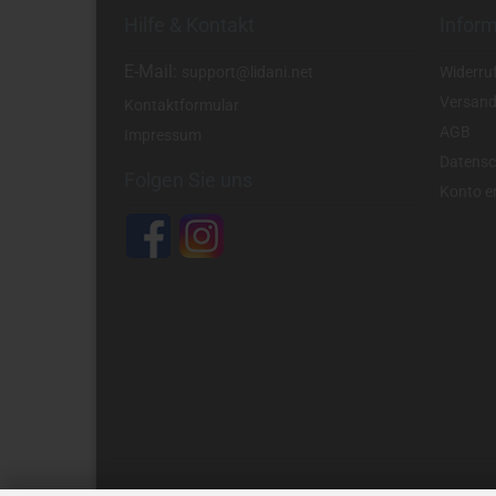
Hilfe & Kontakt
Infor
E-Mail:
support@lidani.net
Widerru
Versand
Kontaktformular
AGB
Impressum
Datensc
Folgen Sie uns
Konto er