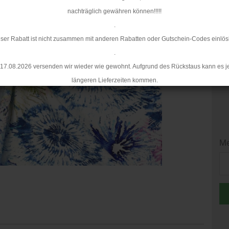
Mi
nachträglich gewähren können!!!!!
.
ser Rabatt ist nicht zusammen mit anderen Rabatten oder Gutschein-Codes einlös
.
17.08.2026 versenden wir wieder wie gewohnt. Aufgrund des Rückstaus kann es j
längeren Lieferzeiten kommen.
Me
Me