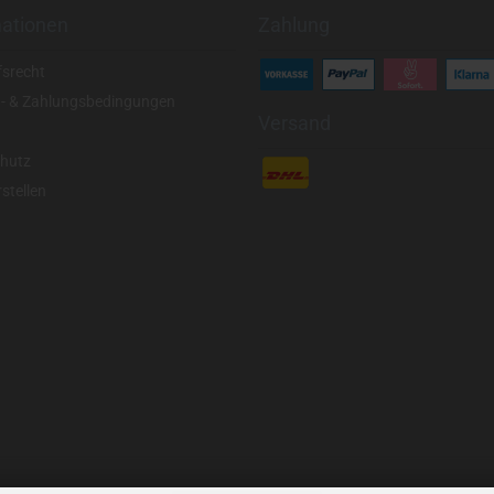
mationen
Zahlung
fsrecht
- & Zahlungsbedingungen
Versand
hutz
stellen