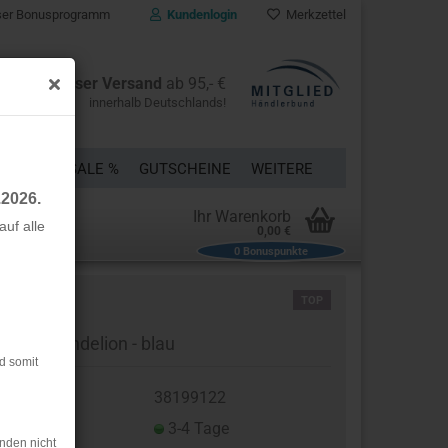
er Bonusprogramm
Kundenlogin
Merkzettel
Kostenloser Versand
ab 95,- €
innerhalb Deutschlands!
ÜCKE
% SALE %
GUTSCHEINE
WEITERE
.2026.
Ihr Warenkorb
uf alle
0,00 €
0
Bonuspunkte
rstellen
TOP
rt vergessen?
rsey - Dandelion - blau
d somit
t.Nr.:
38199122
eferzeit:
3-4 Tage
nden nicht