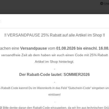
Uns
:
!! VERSANDPAUSE 25% Rabatt auf alle Artikel im Shop !!
& BÄNDER
SCHNITTMUSTER
STOFF-/ NÄHPAKETE
RESTST
machen eine
Versandpause
vom
01.08.2026 bis einschl. 16.08
e versandfreie Zeit ab dem haben wir euch einen Code mit 25% Rabatt a
Artikel im Shop hinterlegt.
.
Konto e
Der Rabatt-Code lautet: SOMMER2026
Passwo
.
Je
 Rabatt-Code kannst Du im Warenkorb in das Feld "Gutschein-Code" eingeben un
einlösen!
Ar
.
Li
G!
Bitte denke daran den Rabatt-Code einzugeben, da wir ihn aus technischen Grü