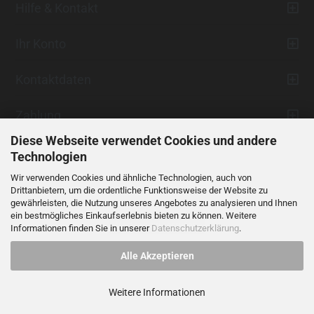
Hilfe & Kontakt
Ihr Konto
Kontaktdaten
Zahlung
Diese Webseite verwendet Cookies und andere
Technologien
Wir verwenden Cookies und ähnliche Technologien, auch von
Drittanbietern, um die ordentliche Funktionsweise der Website zu
gewährleisten, die Nutzung unseres Angebotes zu analysieren und Ihnen
ein bestmögliches Einkaufserlebnis bieten zu können. Weitere
Vertrag widerrufen
Informationen finden Sie in unserer
Datenschutzerklärung
.
Alle Akzeptieren
Alle Preise verstehen sich inklusive der gesetzlichen Mehrwertsteuer,
soweit nicht anders gekennzeichnet.
Weitere Informationen
© 2023 LIDANI Services GmbH
Cookie Einstellungen