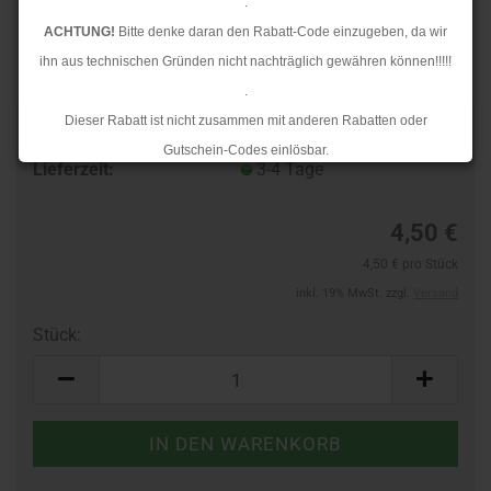
.
ACHTUNG!
Bitte denke daran den Rabatt-Code einzugeben, da wir
ihn aus technischen Gründen nicht nachträglich gewähren können!!!!!
.
Dieser Rabatt ist nicht zusammen mit anderen Rabatten oder
TOP
Art.Nr.:
404013759
Gutschein-Codes einlösbar.
Lieferzeit:
3-4 Tage
.
Ab dem 17.08.2026 versenden wir wieder wie gewohnt. Aufgrund des
4,50 €
Rückstaus kann es jedoch zu längeren Lieferzeiten kommen.
4,50 € pro Stück
inkl. 19% MwSt. zzgl.
Versand
Stück:
Stück