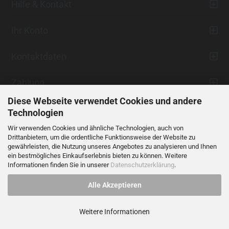
Hilfe & Kontakt
Ihr Konto
Kontaktdaten
Zahlung
Diese Webseite verwendet Cookies und andere
Technologien
Wir verwenden Cookies und ähnliche Technologien, auch von
Drittanbietern, um die ordentliche Funktionsweise der Website zu
gewährleisten, die Nutzung unseres Angebotes zu analysieren und Ihnen
ein bestmögliches Einkaufserlebnis bieten zu können. Weitere
Vertrag widerrufen
Informationen finden Sie in unserer
Datenschutzerklärung
.
Alle Akzeptieren
Alle Preise verstehen sich inklusive der gesetzlichen Mehrwertsteuer,
soweit nicht anders gekennzeichnet.
Weitere Informationen
© 2023 LIDANI Services GmbH
Cookie Einstellungen