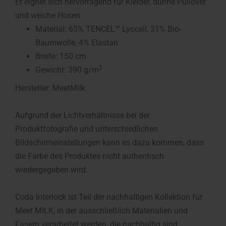
Er eignet sich hervorragend für Kleider, dünne Pullover
und weiche Hosen.
Material: 65% TENCEL™ Lyocell, 31% Bio-
Baumwolle, 4% Elastan
Breite: 150 cm
2
Gewicht: 390 g/m
Hersteller: MeetMilk
Aufgrund der Lichtverhältnisse bei der
Produktfotografie und unterschiedlichen
Bildschirmeinstellungen kann es dazu kommen, dass
die Farbe des Produktes nicht authentisch
wiedergegeben wird.
Coda Interlock ist Teil der nachhaltigen Kollektion für
Meet MILK, in der ausschließlich Materialien und
Fasern verarbeitet werden, die nachhaltig sind.