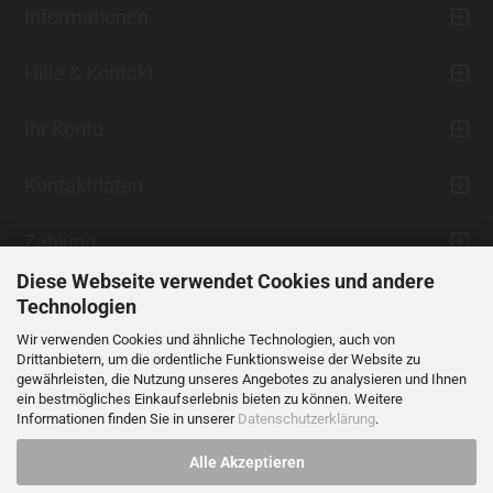
Informationen
Hilfe & Kontakt
Ihr Konto
Kontaktdaten
Zahlung
Diese Webseite verwendet Cookies und andere
Technologien
Wir verwenden Cookies und ähnliche Technologien, auch von
Drittanbietern, um die ordentliche Funktionsweise der Website zu
gewährleisten, die Nutzung unseres Angebotes zu analysieren und Ihnen
ein bestmögliches Einkaufserlebnis bieten zu können. Weitere
Vertrag widerrufen
Informationen finden Sie in unserer
Datenschutzerklärung
.
Alle Akzeptieren
Alle Preise verstehen sich inklusive der gesetzlichen Mehrwertsteuer,