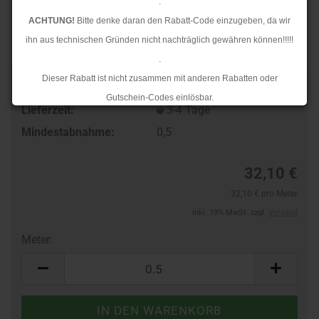
.
ACHTUNG!
Bitte denke daran den Rabatt-Code einzugeben, da wir
ihn aus technischen Gründen nicht nachträglich gewähren können!!!!!
.
Dieser Rabatt ist nicht zusammen mit anderen Rabatten oder
TOP
Art.Nr.:
605412087
Gutschein-Codes einlösbar.
Lieferzeit:
3-4 Tage
.
Mindestabnahme:
0,5
Ab dem 17.08.2026 versenden wir wieder wie gewohnt. Aufgrund des
Rückstaus kann es jedoch zu längeren Lieferzeiten kommen.
32,10 €
32,10 € pro Meter
inkl. 19% MwSt. zzgl.
Versand
Meter:
Meter