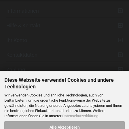
Informationen
Hilfe & Kontakt
Ihr Konto
Kontaktdaten
Zahlung
Diese Webseite verwendet Cookies und andere
Technologien
Wir verwenden Cookies und ähnliche Technologien, auch von
Drittanbietern, um die ordentliche Funktionsweise der Website zu
gewährleisten, die Nutzung unseres Angebotes zu analysieren und Ihnen
ein bestmögliches Einkaufserlebnis bieten zu können. Weitere
Vertrag widerrufen
Informationen finden Sie in unserer
Datenschutzerklärung
.
Alle Akzeptieren