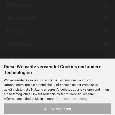
Informationen
Hilfe & Kontakt
Ihr Konto
Kontaktdaten
Zahlung
Diese Webseite verwendet Cookies und andere
Technologien
Wir verwenden Cookies und ähnliche Technologien, auch von
Drittanbietern, um die ordentliche Funktionsweise der Website zu
gewährleisten, die Nutzung unseres Angebotes zu analysieren und Ihnen
ein bestmögliches Einkaufserlebnis bieten zu können. Weitere
Vertrag widerrufen
Informationen finden Sie in unserer
Datenschutzerklärung
.
Alle Akzeptieren
Alle Preise verstehen sich inklusive der gesetzlichen Mehrwertsteuer,