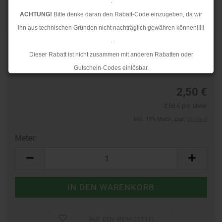
.
ACHTUNG!
Bitte denke daran den Rabatt-Code einzugeben, da wir
ihn aus technischen Gründen nicht nachträglich gewähren können!!!!!
.
Art.Nr.:
44362554
Dieser Rabatt ist nicht zusammen mit anderen Rabatten oder
Lieferzeit:
3-4 Tage
Gutschein-Codes einlösbar.
.
2,50 €
Ab dem 17.08.2026 versenden wir wieder wie gewohnt. Aufgrund des
2,50 € pro Meter
Rückstaus kann es jedoch zu längeren Lieferzeiten kommen.
inkl. 19% MwSt. zzgl.
Versand
Meter:
Meter
AUF DEN MERKZETTEL