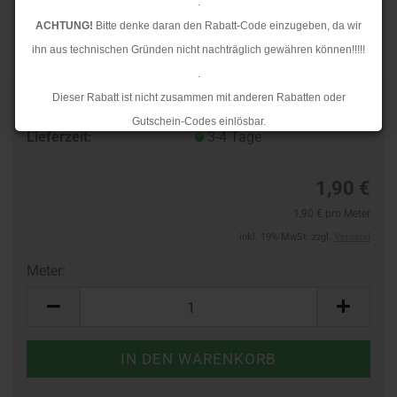
.
ACHTUNG!
Bitte denke daran den Rabatt-Code einzugeben, da wir
ihn aus technischen Gründen nicht nachträglich gewähren können!!!!!
.
Dieser Rabatt ist nicht zusammen mit anderen Rabatten oder
Art.Nr.:
44362553
Gutschein-Codes einlösbar.
Lieferzeit:
3-4 Tage
.
Ab dem 17.08.2026 versenden wir wieder wie gewohnt. Aufgrund des
1,90 €
Rückstaus kann es jedoch zu längeren Lieferzeiten kommen.
1,90 € pro Meter
inkl. 19% MwSt. zzgl.
Versand
Meter:
Meter