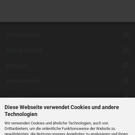
Informationen
Hilfe & Kontakt
Ihr Konto
Kontaktdaten
Zahlung
Diese Webseite verwendet Cookies und andere
Technologien
Wir verwenden Cookies und ähnliche Technologien, auch von
Drittanbietern, um die ordentliche Funktionsweise der Website zu
gewährleisten, die Nutzung unseres Angebotes zu analysieren und Ihnen