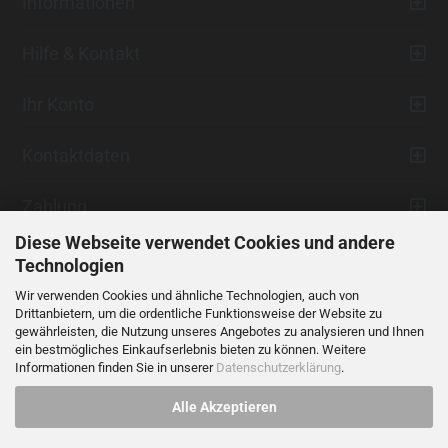
Informationen
Hilfe & Kontakt
Ihr Konto
Kontaktdaten
Zahlung
Diese Webseite verwendet Cookies und andere
Technologien
Wir verwenden Cookies und ähnliche Technologien, auch von
Drittanbietern, um die ordentliche Funktionsweise der Website zu
gewährleisten, die Nutzung unseres Angebotes zu analysieren und Ihnen
ein bestmögliches Einkaufserlebnis bieten zu können. Weitere
Vertrag widerrufen
Informationen finden Sie in unserer
Datenschutzerklärung
.
Alle Akzeptieren
Alle Preise verstehen sich inklusive der gesetzlichen Mehrwertsteuer,
soweit nicht anders gekennzeichnet.