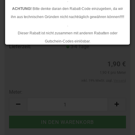
.
ACHTUNG!
Bitte denke daran den Rabatt-Code einzugeben, da wir
ihn aus technischen Gründen nicht nachträglich gewähren können!!!!!
.
Dieser Rabatt ist nicht zusammen mit anderen Rabatten oder
Art.Nr.:
44362551
Gutschein-Codes einlösbar.
Lieferzeit:
3-4 Tage
.
Ab dem 17.08.2026 versenden wir wieder wie gewohnt. Aufgrund des
1,90 €
Rückstaus kann es jedoch zu längeren Lieferzeiten kommen.
1,90 € pro Meter
inkl. 19% MwSt. zzgl.
Versand
Meter:
Meter