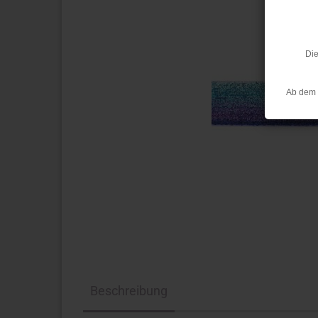
Die
Ab dem 
Beschreibung