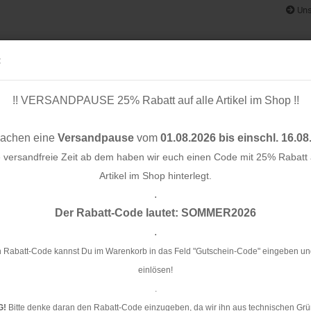
Uns
:
!! VERSANDPAUSE 25% Rabatt auf alle Artikel im Shop !!
& BÄNDER
SCHNITTMUSTER
STOFF-/ NÄHPAKETE
RESTST
machen eine
Versandpause
vom
01.08.2026 bis einschl. 16.08
e versandfreie Zeit ab dem haben wir euch einen Code mit 25% Rabatt a
Artikel im Shop hinterlegt.
.
Konto e
isch 1,5 cm - Farbverlauf aqua/violett Lurex
Der Rabatt-Code lautet: SOMMER2026
Passwo
.
Gl
Fa
 Rabatt-Code kannst Du im Warenkorb in das Feld "Gutschein-Code" eingeben un
einlösen!
Ar
.
G!
Bitte denke daran den Rabatt-Code einzugeben, da wir ihn aus technischen Grü
Li