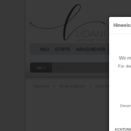
Hinweis
NEU
STOFFE
NÄHZUBEHÖR
BORTEN 
Wir 
Für di
Alle
»
»
Startseite
Borten & Bänder
Glam Stripes - unelast
Diesen
ACHTUN