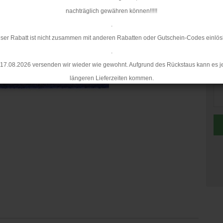
nachträglich gewähren können!!!!!
.
ser Rabatt ist nicht zusammen mit anderen Rabatten oder Gutschein-Codes einlös
.
17.08.2026 versenden wir wieder wie gewohnt. Aufgrund des Rückstaus kann es j
Me
längeren Lieferzeiten kommen.
Me