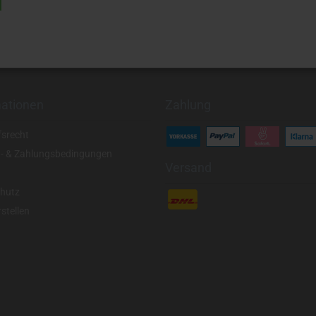
mationen
Zahlung
fsrecht
- & Zahlungsbedingungen
Versand
hutz
stellen