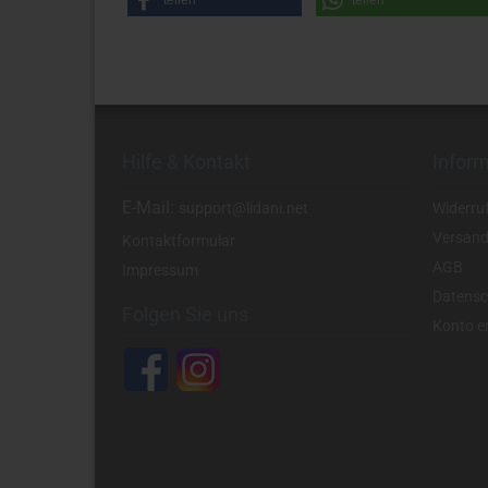
teilen
teilen
Hilfe & Kontakt
Infor
E-Mail:
support@lidani.net
Widerru
Versand
Kontaktformular
AGB
Impressum
Datensc
Folgen Sie uns
Konto er