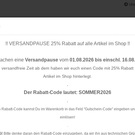
Uns
:
!! VERSANDPAUSE 25% Rabatt auf alle Artikel im Shop !!
& BÄNDER
SCHNITTMUSTER
STOFF-/ NÄHPAKETE
RESTST
machen eine
Versandpause
vom
01.08.2026 bis einschl. 16.08
e versandfreie Zeit ab dem haben wir euch einen Code mit 25% Rabatt a
Artikel im Shop hinterlegt.
.
Konto e
Der Rabatt-Code lautet: SOMMER2026
Passwo
.
Fr
 Rabatt-Code kannst Du im Warenkorb in das Feld "Gutschein-Code" eingeben un
einlösen!
Ar
.
Li
G!
Bitte denke daran den Rabatt-Code einzugeben, da wir ihn aus technischen Grü