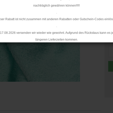
Mi
nachträglich gewähren können!!!!!
.
ser Rabatt ist nicht zusammen mit anderen Rabatten oder Gutschein-Codes einlös
.
17.08.2026 versenden wir wieder wie gewohnt. Aufgrund des Rückstaus kann es j
längeren Lieferzeiten kommen.
Me
Me