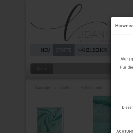
Hinweis
NEU
STOFFE
NÄHZUBEHÖR
BORTEN 
Wir 
Für di
Alle
»
»
Startseite
Stoffe
Frottee - mint
Diesen
ACHTUN