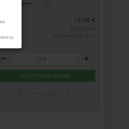
ndestabnahme:
0,5
13,90 €
bar.
13,90 € pro Meter
inkl. 19% MwSt. zzgl.
Versand
edoch zu
ter:
ter
AUF DEN MERKZETTEL