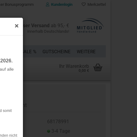
er Bonusprogramm
Kundenlogin
Merkzettel
Kostenloser Versand
ab 95,- €
innerhalb Deutschlands!
ÜCKE
% SALE %
GUTSCHEINE
WEITERE
.2026.
Ihr Warenkorb
uf alle
0,00 €
rstellen
rt vergessen?
ottee - mint
d somit
t.Nr.:
68178991
eferzeit:
3-4 Tage
nden nicht