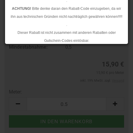
.
ACHTUNG!
Bitte denke daran den Rabatt-Code einzugeben, da wir
ihn aus technischen Gründen nicht nachträglich gewähren können!!!!!
.
Art.Nr.:
28304286
Dieser Rabatt ist nicht zusammen mit anderen Rabatten oder
Lieferzeit:
3-4 Tage
Gutschein-Codes einlösbar.
Mindestabnahme:
0,5
.
Ab dem 17.08.2026 versenden wir wieder wie gewohnt. Aufgrund des
15,90 €
Rückstaus kann es jedoch zu längeren Lieferzeiten kommen.
15,90 € pro Meter
inkl. 19% MwSt. zzgl.
Versand
Meter:
Meter