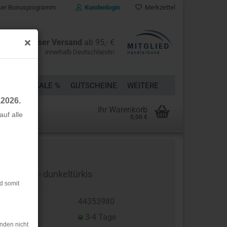
er Bonusprogramm
Kundenlogin
Merkzettel
Kostenloser Versand
ab 95,- €
innerhalb Deutschlands!
ÜCKE
% SALE %
GUTSCHEINE
WEITERE
.2026.
Ihr Warenkorb
uf alle
0,00 €
rstellen
rt vergessen?
echtborte - dunkeltürkis
d somit
t.Nr.:
44353980
eferzeit:
3-4 Tage
nden nicht