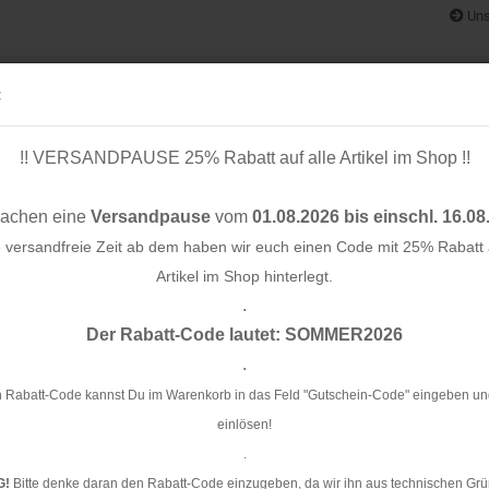
Uns
:
!! VERSANDPAUSE 25% Rabatt auf alle Artikel im Shop !!
& BÄNDER
SCHNITTMUSTER
STOFF-/ NÄHPAKETE
RESTST
machen eine
Versandpause
vom
01.08.2026 bis einschl. 16.08
e versandfreie Zeit ab dem haben wir euch einen Code mit 25% Rabatt a
Artikel im Shop hinterlegt.
.
Konto e
Der Rabatt-Code lautet: SOMMER2026
Passwo
.
Fl
 Rabatt-Code kannst Du im Warenkorb in das Feld "Gutschein-Code" eingeben un
einlösen!
Ar
.
Li
G!
Bitte denke daran den Rabatt-Code einzugeben, da wir ihn aus technischen Grü