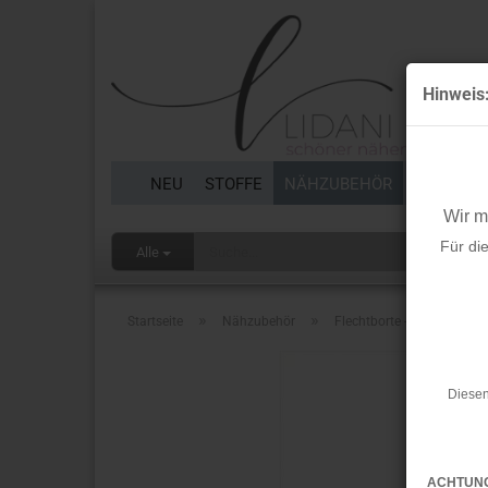
Hinweis
NEU
STOFFE
NÄHZUBEHÖR
BORTEN 
Wir 
Für di
Alle
»
»
Startseite
Nähzubehör
Flechtborte - dunkeltürkis
Diesen
ACHTUN