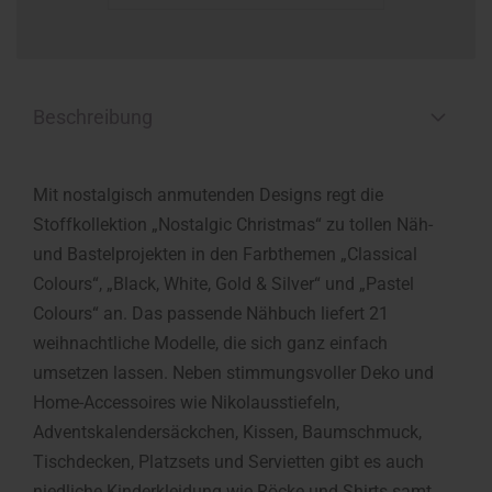
Beschreibung
Mit nostalgisch anmutenden Designs regt die
Stoffkollektion „Nostalgic Christmas“ zu tollen Näh-
und Bastelprojekten in den Farbthemen „Classical
Colours“, „Black, White, Gold & Silver“ und „Pastel
Colours“ an. Das passende Nähbuch liefert 21
weihnachtliche Modelle, die sich ganz einfach
umsetzen lassen. Neben stimmungsvoller Deko und
Home-Accessoires wie Nikolausstiefeln,
Adventskalendersäckchen, Kissen, Baumschmuck,
Tischdecken, Platzsets und Servietten gibt es auch
niedliche Kinderkleidung wie Röcke und Shirts samt