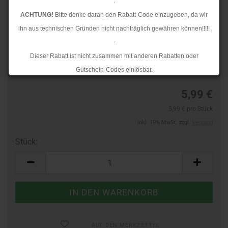
.
ACHTUNG!
Bitte denke daran den Rabatt-Code einzugeben, da wir
ihn aus technischen Gründen nicht nachträglich gewähren können!!!!!
.
TOP
Art.Nr.:
24465306
Dieser Rabatt ist nicht zusammen mit anderen Rabatten oder
Lieferzeit:
3-4 Tage
Gutschein-Codes einlösbar.
.
5,99 €
Ab dem 17.08.2026 versenden wir wieder wie gewohnt. Aufgrund des
5,99 € pro Stück
Rückstaus kann es jedoch zu längeren Lieferzeiten kommen.
inkl. 19% MwSt. zzgl.
Versand
Stück:
Stück
AUF DEN MERKZETTEL