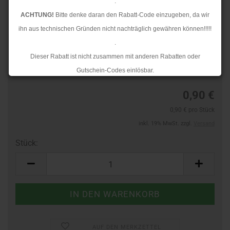
.
ACHTUNG!
Bitte denke daran den Rabatt-Code einzugeben, da wir
ihn aus technischen Gründen nicht nachträglich gewähren können!!!!!
.
TOP
Art.Nr.:
44789229
Dieser Rabatt ist nicht zusammen mit anderen Rabatten oder
Lieferzeit:
3-4 Tage
Gutschein-Codes einlösbar.
.
0,90 €
Ab dem 17.08.2026 versenden wir wieder wie gewohnt. Aufgrund des
0,90 € pro Stück
Rückstaus kann es jedoch zu längeren Lieferzeiten kommen.
inkl. 19% MwSt. zzgl.
Versand
Stück:
Stück
AUF DEN MERKZETTEL