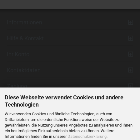
Informationen
Hilfe & Kontakt
Ihr Konto
Kontaktdaten
Zahlung
Diese Webseite verwendet Cookies und andere
Technologien
Wir verwenden Cookies und ähnliche Technologien, auch von
Drittanbietern, um die ordentliche Funktionsweise der Website zu
gewährleisten, die Nutzung unseres Angebotes zu analysieren und Ihnen
ein bestmögliches Einkaufserlebnis bieten zu können. Weitere
Vertrag widerrufen
Informationen finden Sie in unserer
Datenschutzerklärung
.