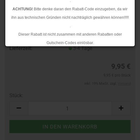
.
ACHTUNG!
Bitte denke daran den Rabatt-Code einzugeben, da wir
ihn aus technischen Gründen nicht nachträglich gewähren können!!!!!
.
Dieser Rabatt ist nicht zusammen mit anderen Rabatten oder
Art.Nr.:
10138636
Gutschein-Codes einlösbar.
Lieferzeit:
3-4 Tage
.
Ab dem 17.08.2026 versenden wir wieder wie gewohnt. Aufgrund des
9,95 €
Rückstaus kann es jedoch zu längeren Lieferzeiten kommen.
9,95 € pro Stück
inkl. 19% MwSt. zzgl.
Versand
Stück:
Stück