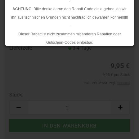
.
ACHTUNG!
Bitte denke daran den Rabatt-Code einzugeben, da wir
ihn aus technischen Gründen nicht nachträglich gewähren können!!!!!
.
Dieser Rabatt ist nicht zusammen mit anderen Rabatten oder
Art.Nr.:
10134159
Gutschein-Codes einlösbar.
Lieferzeit:
3-4 Tage
.
Ab dem 17.08.2026 versenden wir wieder wie gewohnt. Aufgrund des
9,95 €
Rückstaus kann es jedoch zu längeren Lieferzeiten kommen.
9,95 € pro Stück
inkl. 19% MwSt. zzgl.
Versand
Stück:
Stück