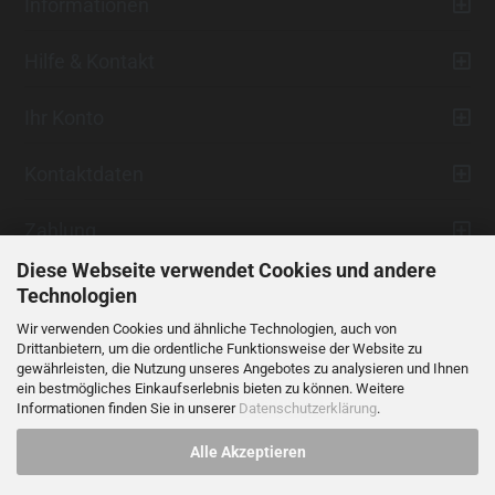
Informationen
Hilfe & Kontakt
Ihr Konto
Kontaktdaten
Zahlung
Diese Webseite verwendet Cookies und andere
Technologien
Wir verwenden Cookies und ähnliche Technologien, auch von
Drittanbietern, um die ordentliche Funktionsweise der Website zu
gewährleisten, die Nutzung unseres Angebotes zu analysieren und Ihnen
ein bestmögliches Einkaufserlebnis bieten zu können. Weitere
Vertrag widerrufen
Informationen finden Sie in unserer
Datenschutzerklärung
.
Alle Akzeptieren
Alle Preise verstehen sich inklusive der gesetzlichen Mehrwertsteuer,
soweit nicht anders gekennzeichnet.