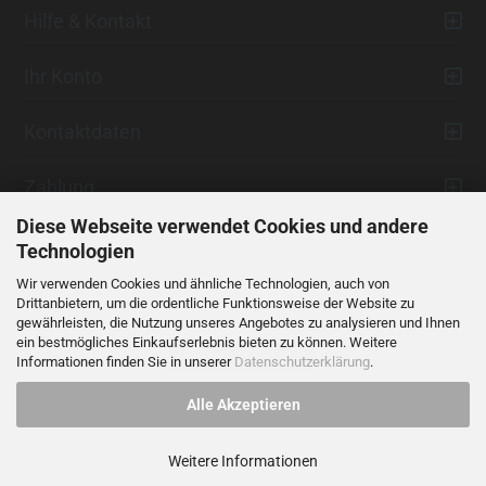
Hilfe & Kontakt
Ihr Konto
Kontaktdaten
Zahlung
Diese Webseite verwendet Cookies und andere
Technologien
Wir verwenden Cookies und ähnliche Technologien, auch von
Drittanbietern, um die ordentliche Funktionsweise der Website zu
gewährleisten, die Nutzung unseres Angebotes zu analysieren und Ihnen
ein bestmögliches Einkaufserlebnis bieten zu können. Weitere
Vertrag widerrufen
Informationen finden Sie in unserer
Datenschutzerklärung
.
Alle Akzeptieren
Alle Preise verstehen sich inklusive der gesetzlichen Mehrwertsteuer,
soweit nicht anders gekennzeichnet.
Weitere Informationen
© 2023 LIDANI Services GmbH
Cookie Einstellungen