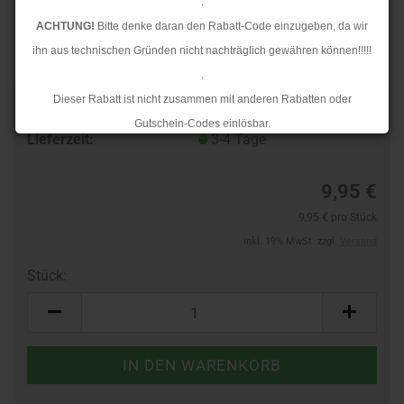
.
ACHTUNG!
Bitte denke daran den Rabatt-Code einzugeben, da wir
ihn aus technischen Gründen nicht nachträglich gewähren können!!!!!
.
Dieser Rabatt ist nicht zusammen mit anderen Rabatten oder
Art.Nr.:
10132409
Gutschein-Codes einlösbar.
Lieferzeit:
3-4 Tage
.
Ab dem 17.08.2026 versenden wir wieder wie gewohnt. Aufgrund des
9,95 €
Rückstaus kann es jedoch zu längeren Lieferzeiten kommen.
9,95 € pro Stück
inkl. 19% MwSt. zzgl.
Versand
Stück:
Stück