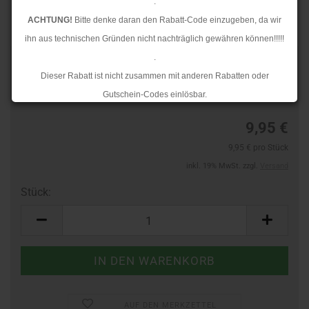
.
ACHTUNG!
Bitte denke daran den Rabatt-Code einzugeben, da wir
ihn aus technischen Gründen nicht nachträglich gewähren können!!!!!
.
Art.Nr.:
10131151
Dieser Rabatt ist nicht zusammen mit anderen Rabatten oder
Lieferzeit:
3-4 Tage
Gutschein-Codes einlösbar.
.
9,95 €
Ab dem 17.08.2026 versenden wir wieder wie gewohnt. Aufgrund des
9,95 € pro Stück
Rückstaus kann es jedoch zu längeren Lieferzeiten kommen.
inkl. 19% MwSt. zzgl.
Versand
Stück:
Stück
AUF DEN MERKZETTEL