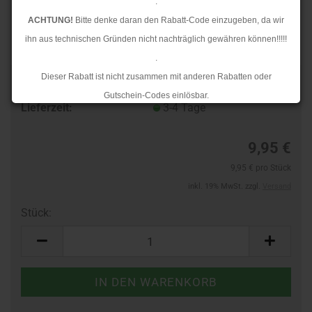
.
ACHTUNG!
Bitte denke daran den Rabatt-Code einzugeben, da wir
ihn aus technischen Gründen nicht nachträglich gewähren können!!!!!
.
Dieser Rabatt ist nicht zusammen mit anderen Rabatten oder
Art.Nr.:
10134696
Gutschein-Codes einlösbar.
Lieferzeit:
3-4 Tage
.
Ab dem 17.08.2026 versenden wir wieder wie gewohnt. Aufgrund des
9,95 €
Rückstaus kann es jedoch zu längeren Lieferzeiten kommen.
9,95 € pro Stück
inkl. 19% MwSt. zzgl.
Versand
Stück:
Stück