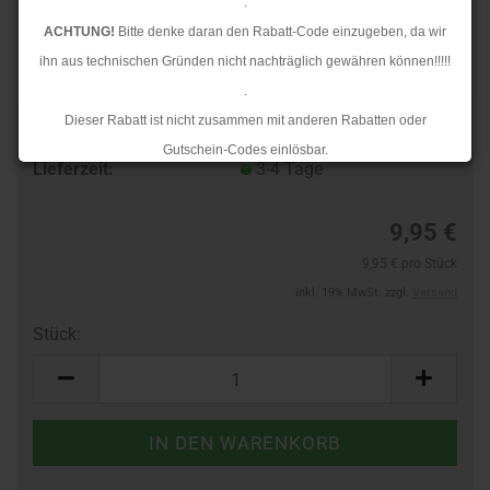
.
ACHTUNG!
Bitte denke daran den Rabatt-Code einzugeben, da wir
ihn aus technischen Gründen nicht nachträglich gewähren können!!!!!
.
Dieser Rabatt ist nicht zusammen mit anderen Rabatten oder
Art.Nr.:
10134698
Gutschein-Codes einlösbar.
Lieferzeit:
3-4 Tage
.
Ab dem 17.08.2026 versenden wir wieder wie gewohnt. Aufgrund des
9,95 €
Rückstaus kann es jedoch zu längeren Lieferzeiten kommen.
9,95 € pro Stück
inkl. 19% MwSt. zzgl.
Versand
Stück:
Stück