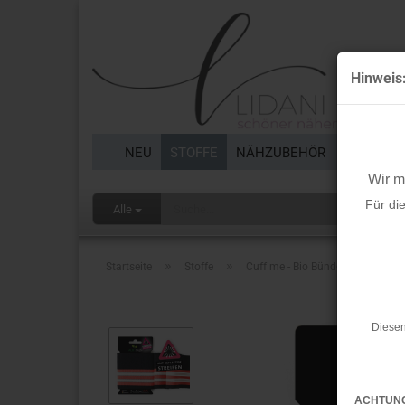
Hinweis
NEU
STOFFE
NÄHZUBEHÖR
BORTEN 
Wir 
Für di
Alle
»
»
Startseite
Stoffe
Cuff me - Bio Bündchen - Reflekto
Diesen
ACHTUN