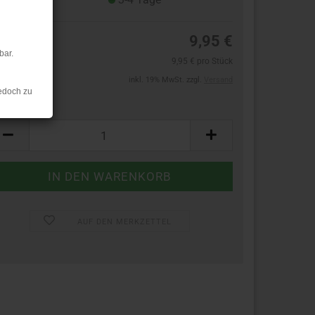
9,95 €
bar.
9,95 € pro Stück
inkl. 19% MwSt. zzgl.
Versand
edoch zu
ück:
ück
AUF DEN MERKZETTEL