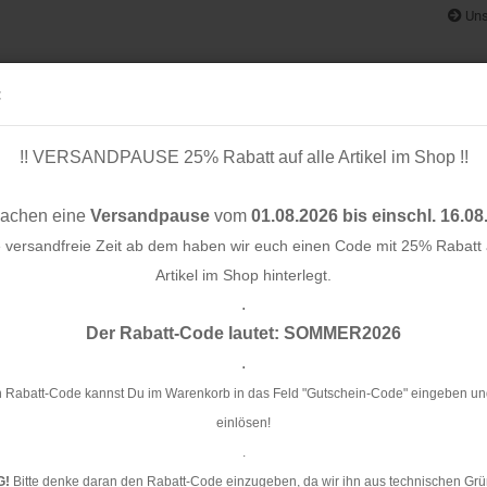
Uns
:
!! VERSANDPAUSE 25% Rabatt auf alle Artikel im Shop !!
& BÄNDER
SCHNITTMUSTER
STOFF-/ NÄHPAKETE
RESTST
machen eine
Versandpause
vom
01.08.2026 bis einschl. 16.08
e versandfreie Zeit ab dem haben wir euch einen Code mit 25% Rabatt a
Artikel im Shop hinterlegt.
.
Konto e
r - Col. 04 - Hamburger Liebe - Albstoffe
Der Rabatt-Code lautet: SOMMER2026
Passwo
.
Cu
Ha
 Rabatt-Code kannst Du im Warenkorb in das Feld "Gutschein-Code" eingeben un
einlösen!
Ar
.
G!
Bitte denke daran den Rabatt-Code einzugeben, da wir ihn aus technischen Grü
Li