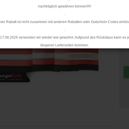
nachträglich gewähren können!!!!!
.
ser Rabatt ist nicht zusammen mit anderen Rabatten oder Gutschein-Codes einlös
.
17.08.2026 versenden wir wieder wie gewohnt. Aufgrund des Rückstaus kann es j
St
längeren Lieferzeiten kommen.
St