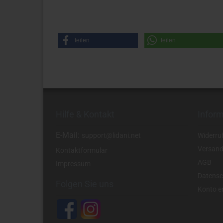
teilen
teilen
Hilfe & Kontakt
Infor
E-Mail:
support@lidani.net
Widerru
Versand
Kontaktformular
AGB
Impressum
Datensc
Folgen Sie uns
Konto er