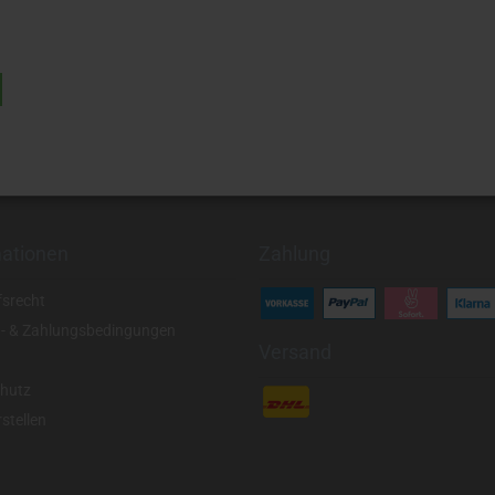
mationen
Zahlung
fsrecht
- & Zahlungsbedingungen
Versand
hutz
stellen