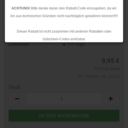
.
ACHTUNG!
Bitte denke daran den Rabatt-Code einzugeben, da wir
ihn aus technischen Gründen nicht nachträglich gewähren können!!!!!
.
Dieser Rabatt ist nicht zusammen mit anderen Rabatten oder
Art.Nr.:
10134815
Gutschein-Codes einlösbar.
Lieferzeit:
3-4 Tage
.
Ab dem 17.08.2026 versenden wir wieder wie gewohnt. Aufgrund des
9,95 €
Rückstaus kann es jedoch zu längeren Lieferzeiten kommen.
9,95 € pro Stück
inkl. 19% MwSt. zzgl.
Versand
Stück:
Stück