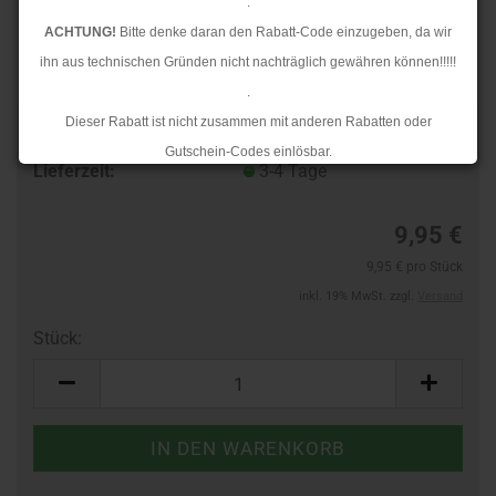
.
ACHTUNG!
Bitte denke daran den Rabatt-Code einzugeben, da wir
ihn aus technischen Gründen nicht nachträglich gewähren können!!!!!
.
Dieser Rabatt ist nicht zusammen mit anderen Rabatten oder
Art.Nr.:
10132207
Gutschein-Codes einlösbar.
Lieferzeit:
3-4 Tage
.
Ab dem 17.08.2026 versenden wir wieder wie gewohnt. Aufgrund des
9,95 €
Rückstaus kann es jedoch zu längeren Lieferzeiten kommen.
9,95 € pro Stück
inkl. 19% MwSt. zzgl.
Versand
Stück:
Stück