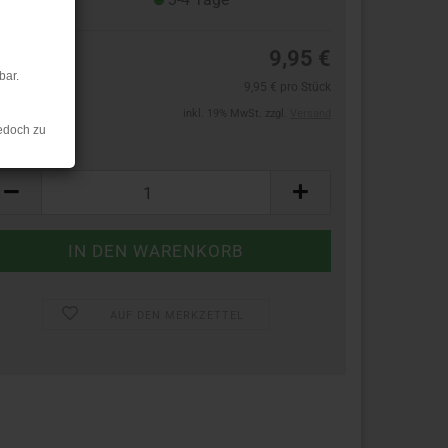
9,95 €
bar.
9,95 € pro Stück
inkl. 19% MwSt. zzgl.
Versand
edoch zu
ück:
ück
AUF DEN MERKZETTEL