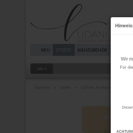
Hinweis
NEU
STOFFE
NÄHZUBEHÖR
BORTEN 
Wir 
Für di
Alle
»
»
Startseite
Stoffe
Cuff me - Bio Bündchen - COZY C
Diesen
ACHTUN