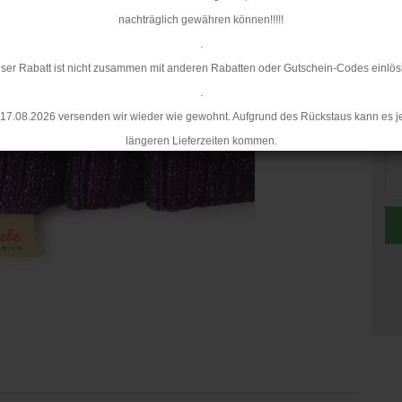
nachträglich gewähren können!!!!!
.
ser Rabatt ist nicht zusammen mit anderen Rabatten oder Gutschein-Codes einlös
.
17.08.2026 versenden wir wieder wie gewohnt. Aufgrund des Rückstaus kann es j
St
längeren Lieferzeiten kommen.
St