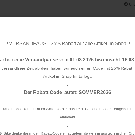
Uns
:
!! VERSANDPAUSE 25% Rabatt auf alle Artikel im Shop !!
& BÄNDER
SCHNITTMUSTER
STOFF-/ NÄHPAKETE
RESTST
machen eine
Versandpause
vom
01.08.2026 bis einschl. 16.08
e versandfreie Zeit ab dem haben wir euch einen Code mit 25% Rabatt a
Artikel im Shop hinterlegt.
.
Konto e
ol. A85 - Glow - Hamburger Liebe
Der Rabatt-Code lautet: SOMMER2026
Passwo
.
Cu
Gl
 Rabatt-Code kannst Du im Warenkorb in das Feld "Gutschein-Code" eingeben un
einlösen!
Ar
.
G!
Bitte denke daran den Rabatt-Code einzugeben, da wir ihn aus technischen Grü
Li