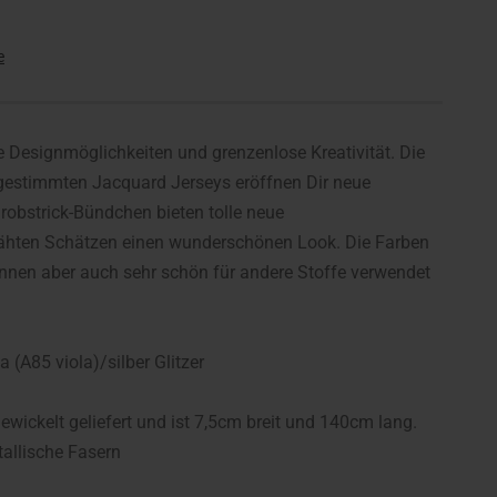
e
e Designmöglichkeiten und grenzenlose Kreativität. Die
 abgestimmten Jacquard Jerseys eröffnen Dir neue
robstrick-Bündchen bieten tolle neue
nähten Schätzen einen wunderschönen Look. Die Farben
önnen aber auch sehr schön für andere Stoffe verwendet
 (A85 viola)/silber Glitzer
wickelt geliefert und ist 7,5cm breit und 140cm lang.
allische Fasern